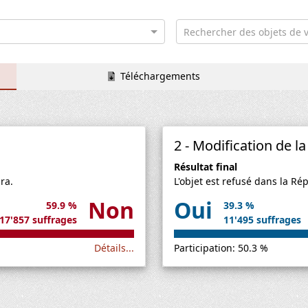
Rechercher des objets de v
Téléchargements
2 - Modification de la 
Résultat final
ra.
L'objet est refusé dans la Ré
Non
Oui
59.9 %
39.3 %
17'857 suffrages
11'495 suffrages
Détails...
Participation: 50.3 %