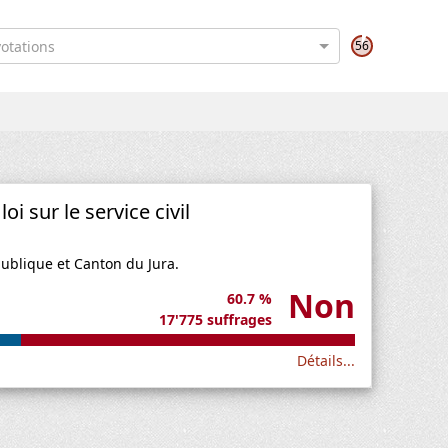
otations
56
loi sur le service civil
publique et Canton du Jura.
Non
60.7 %
17'775 suffrages
Détails...